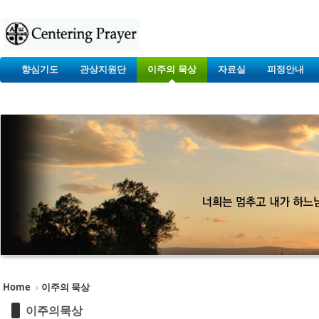
향심기도
관상지원단
이주의 묵상
자료실
피정안내
Home
›
이주의 묵상
이주의묵상