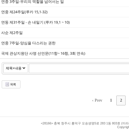
연중 3주일-우리의 역할을 넘어서는 일
연중 제24주일(루카 15,1-32)
연둥 제31주일 - 손 내밀기 (루카 19,1 ~ 10)
사순 제2주일
연중 7주일-양심을 다스리는 권한
국제 관상지원단 사명 선언문(11항~ 16항, 3회 연속)
목록
‹ Prev
1
2
<28166> 충북 청주시 흥덕구 오송생명5로 283 1동 803호 (미라
Copyrig