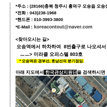
*주소 : (28166)충북 청주시 흥덕구 오송읍 오송
*전화 : 043)238-1968
*핸드폰 : 010-3993-3800
koreacontout@naver.com
*E-Mail :
<찾아오시는 길>
오송역에서 하차하여 8번출구로 나오셔서 
ㅡㅡ> 미라클 오피스텔 803호
* 오송역은 경부선, 호남선의 분기점임.
아래 지도에서
한국관상지원단
을
검
색하시면 