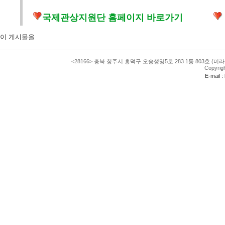
국제관상지원단 홈페이지 바로가기
이 게시물을
<28166> 충북 청주시 흥덕구 오송생명5로 283 1동 803호 (미라
Copyrig
E-mail 