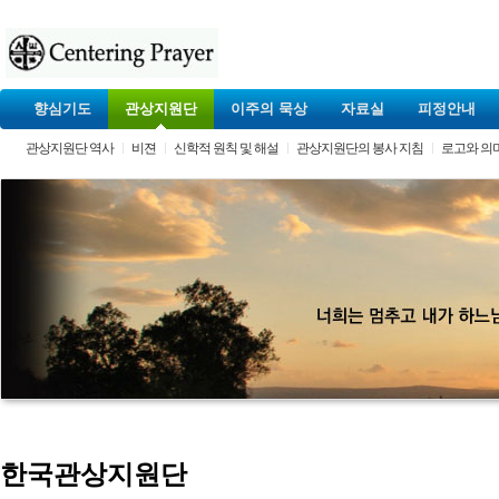
향심기도
관상지원단
이주의 묵상
자료실
피정안내
관상지원단 역사
비젼
신학적 원칙 및 해설
관상지원단의 봉사 지침
로고와 의
한국관상지원단