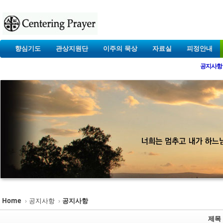
향심기도
관상지원단
이주의 묵상
자료실
피정안내
공지사항
Home
›
공지사항
›
공지사항
제목