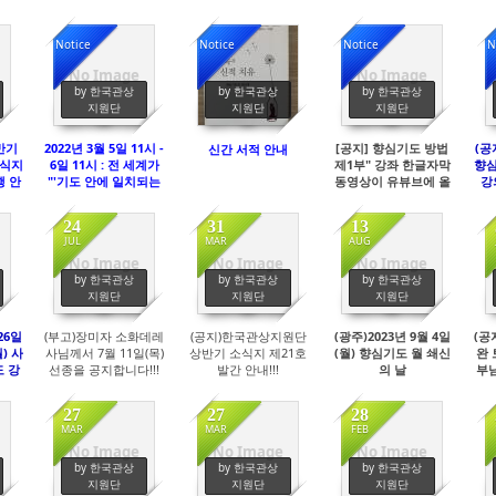
Notice
Notice
Notice
N
No Image
No Image
4091
4465
4734
by 한국관상
by 한국관상
by 한국관상
지원단
지원단
지원단
상반기
2022년 3월 5일 11시 -
[공지] 향심기도 방법
(공
신간 서적 안내
식지
6일 11시 : 전 세계가
제1부" 강좌 한글자막
향심
행 안
"'기도 안에 일치되는
동영상이 유뷰브에 올
강
날' (한국 기도모임 참
려졌기에 알려드립니
수련
석 : 3월 5일 오후 2시
다.
한
24
31
13
55분 - 3시; 55분) 참석
JUL
MAR
AUG
안내
No Image
No Image
No Image
361
441
444
by 한국관상
by 한국관상
by 한국관상
지원단
지원단
지원단
26일
(부고)장미자 소화데레
(공지)한국관상지원단
(광주)2023년 9월 4일
(공
월) 사
사님께서 7월 11일(목)
상반기 소식지 제21호
(월) 향심기도 월 쇄신
완 
 강
선종을 공지합니다!!!
발간 안내!!!
의 날
부님
반 /
반 )
27
27
28
MAR
MAR
FEB
No Image
No Image
No Image
403
418
446
by 한국관상
by 한국관상
by 한국관상
지원단
지원단
지원단