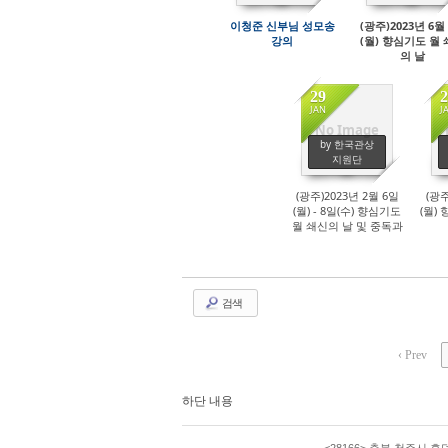
이청준 신부님 성모송
(광주)2023년 6월
강의
(월) 향심기도 월
의 날
29
2
JAN
J
No Image
427
by 한국관상
지원단
(광주)2023년 2월 6일
(광주
(월) - 8일(수) 향심기도
(월)
월 쇄신의 날 및 중독과
신적 치유
검색
‹ Prev
하단 내용