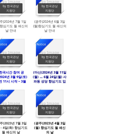
No Image
No Image
3935
4244
by 한국관상
by 한국관상
지원단
지원단
주)2024년 7월 1일
(광주)2024년 6월 3일
) 향심기도 월 쇄신의
(월)향심기도 월 쇄신의
날 안내
날 안내
otice
Notice
No Image
No Image
4081
3887
by 한국관상
by 한국관상
지원단
지원단
(한국시간 참여 공
(마산)2024년 3월 11일
2024년 3월 9일(토)
(월) ㅡ 6월 24일(월) 사
 11시 시작 ~ 3월
파동 성당 향심기도 입
일(일) 오전 9시 종료
문 및 후속 강좌 안내 (5
 전 세계가 기도 안에
회) --- 오전반
되는 날 참여 안내
otice
Notice
No Image
No Image
3944
3976
by 한국관상
by 한국관상
지원단
지원단
주)2023년 7월 3일
(광주)2023년 4월 3일
) - 4일(화) 향심기도
(월) 향심기도 월 쇄신
월 쇄신의 날
의 날