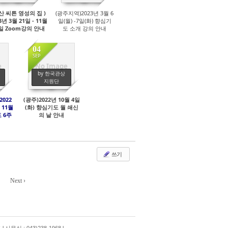
산 씨튼 영성의 집 )
(광주지역)2023년 3월 6
3년 3월 21일 - 11월
일(월) -7일(화) 향심기
일 Zoom강의 안내
도 소개 강의 안내
04
SEP
e
No Image
482
by 한국관상
지원단
2022
(광주)2022년 10월 4일
 11월
(화) 향심기도 월 쇄신
 6주
의 날 안내
대"
내
쓰기
Next ›