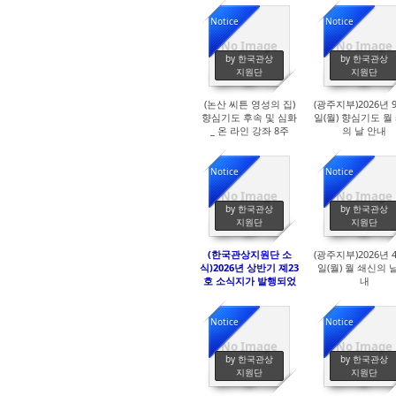
Sketchbook5, 스
Sketchbook5, 스
Notice
Notice
No Image
No Image
241
981
by 한국관상
by 한국관상
지원단
지원단
(논산 씨튼 영성의 집)
(광주지부)2026년 9
Sketchbook5, 스
Sketchbook5, 스
향심기도 후속 및 심화
일(월) 향심기도 월
_ 온 라인 강좌 8주
의 날 안내
Notice
Notice
No Image
No Image
1870
1857
by 한국관상
by 한국관상
지원단
지원단
(한국관상지원단 소
(광주지부)2026년 4
식)2026년 상반기 졔23
일(월) 월 쇄신의 
호 소식지가 발행되었
내
음을 공지합니다.
Notice
Notice
No Image
No Image
1807
1964
by 한국관상
by 한국관상
지원단
지원단