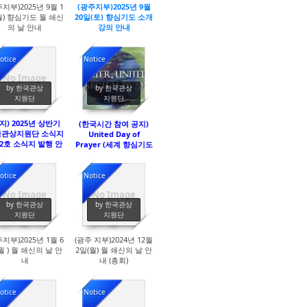
주지부)2025년 9월 1
(광주지부)2025년 9월
월) 향심기도 월 쇄신
20일(토) 향심기도 소개
의 날 안내
강의 안내
otice
Notice
No Image
2676
2652
by 한국관상
by 한국관상
지원단
지원단
지) 2025년 상반기
(한국시간 참여 공지)
국관상지원단 소식지
United Day of
2호 소식지 발행 안
Prayer (세계 향심기도
내
의 날 ) 안내 : 2025년 3
월 15일(토) 오전 11시
시작 ~ 3월 16일(일) 새
otice
Notice
벽 5시 종료
No Image
No Image
2919
3008
by 한국관상
by 한국관상
지원단
지원단
주지부)2025년 1월 6
(광주 지부)2024년 12월
월 ) 월 쇄신의 날 안
2일(월) 월 쇄신의 날 안
내
내 (총회)
otice
Notice