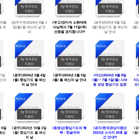
No Image
No Image
No Image
3155
3111
3130
by 한국관상
by 한국관상
by 한국관상
지원단
지원단
지원단
10월
(광주지부)2024년 9월 2
(부고)장미자 소화데레
(광주)2024년 8월 5일
(광
월 쇄
일(월) 월 쇄신의 날 안
사님께서 7월 11일(목)
(월) 향심기도 월 쇄신의
(월
내
선종을 공지합니다!!!
날 안내
Notice
Notice
Notice
N
No Image
No Image
No Image
3973
3899
3929
by 한국관상
by 한국관상
by 한국관상
지원단
지원단
지원단
 1일
(광주)2024년 3월 4일
(광주)2024년 2월 5일
(마산)2024년 4월 8일
쇄신의
(월) 향심기도 월 쇄신
(월) 월 쇄신의 날 안내
(월) ~ 7월 1일(월) 사파
지)
의 날 안내
동 성당 향심기도 입문
오전
강의 안내(6회)---저녁
10
반
:
하나
Notice
Notice
Notice
N
No Image
No Image
No Image
4004
4170
4172
by 한국관상
by 한국관상
by 한국관상
지원단
지원단
지원단
뤌 6일
(광주)2023년 10월 2일
(동영상)향심기도의 혜
(공지)한국관상지원단
(광
 쇄신
(월) 향심기도 월 쇄신
택 - 한글자막
2023년 소식지 20호 발
(월
의 날
간 안내!!!