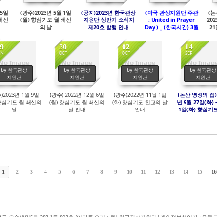
 5일
(광주)2023년 5월 1일
(공지)2023년 한국관상
(마국 관상지원단 주관
(논
 쇄신
(월) 향심기도 월 쇄신
지원단 상반기 소식지
; United in Prayer
202
의 날
제20호 발행 안내
Day ) _ (한국시간) 3월
21
4일(토) 오전11시 - 5일
(일) 오전 10시 마침.
9
30
02
14
AN
OCT
OCT
SEP
No Image
No Image
No Image
No Imag
417
455
428
631
by 한국관상
by 한국관상
by 한국관상
by 한국관상
지원단
지원단
지원단
지원단
)2023년 1월 9일
(광주) 2022년 12월 6일
(광주)2022년 11월 1잃
(논산 영성의 집)
 향심기도 월 쇄신의
(월) 향심기도 월 쇄신의
(화) 향심기도 친교의 날
년 9월 27일(화) -
날
날 안내
안내
1일(화) 향심기도
"사랑에로의 초
ZUM 강의 안
1
2
3
4
5
6
7
8
9
10
11
12
13
14
15
16