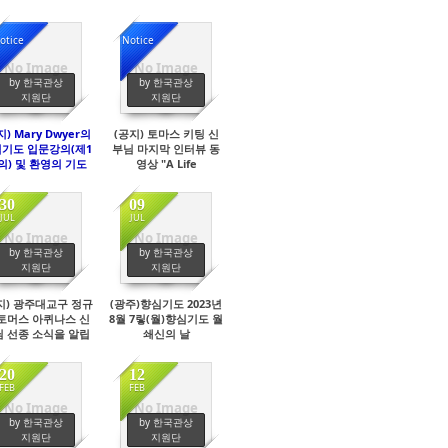
otice
Notice
No Image
No Image
4930
4532
by 한국관상
by 한국관상
지원단
지원단
지) Mary Dwyer의
(공지) 토마스 키팅 신
기도 입문강의(제1
부님 마지막 인터뷰 동
의) 및 환영의 기도
영상 "A Life
 (유튜브 동영상 -
Surrendered to
국어 자막) new
Love" - 한국어 자막
30
09
JUL
JUL
No Image
No Image
445
432
by 한국관상
by 한국관상
지원단
지원단
지) 광주대교구 정규
(광주)향심기도 2023년
토머스 아퀴나스 신
8월 7맇(월)향심기도 월
 선종 소식을 알립
쇄신의 날
니다.!!!
20
12
FEB
FEB
No Image
No Image
477
416
by 한국관상
by 한국관상
지원단
지원단