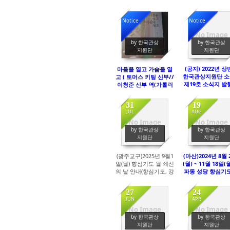
Notice
Notice
No Image
4253
4406
by 한국관상
by 한국관상
지원단
지원단
(공지) 2022년 
마음을 열고 가슴을 열
한국관상지원단 소
고 ( 토머스 키팅 신부//
제19호 소식지 발
이청준 신부 역(가톨릭
내
출판사 발행) 안내
31
19
JUL
AUG
No Image
No Image
231
498
by 한국관상
by 한국관상
지원단
지원단
(광주교구)2025년 9월1
(마산)2024년 8월 
일(월) 향심기도 월 쇄신
(월) ~ 11월 18일(
의 날 안내(향심기도, 강
파동 성당 향심기도
의, 미사 있음.)
좌 안내( 월요일 낮
월요일 저녁반/토요
27
24
JUN
APR
No Image
No Image
489
443
by 한국관상
by 한국관상
지원단
지원단