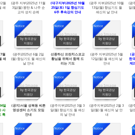
12월
(광주 지부)2025년 11월
(대구지부)2025년 10월
(광주 지부)2025년 10월
(광
월 쇄
3일(월) 몽탄 & 나주 순
25일(토) 1일 향심기도
13일(월) 향심기도 월
일(
교자 성지 순례
6주 후속강의 안내
쇄신의 날 안내
Notice
Notice
Notice
N
No Image
No Image
No Image
2271
2570
2561
by 한국관상
by 한국관상
by 한국관상
지원단
지원단
지원단
 7월
(광주)2025년 6월 2일
선종하신 프란치스코교
(광주 지부)2025년 5월
(공
월 쇄
(월) 향심기도 월 쇄신의
황님을 위해서 함께 드
12일(월) 월 쇄신의 날
한
날 안내
리는 기도
안내
제2
Notice
Notice
Notice
N
No Image
No Image
No Image
2853
2833
2881
by 한국관상
by 한국관상
by 한국관상
지원단
지원단
지원단
24일
(공지)서울 성북동 씨튼
(광주지부)2025년 3월 3
(광주지부)2025년 2월 3
(광
) 사
영성센터 소기도 모임
일(월) 향심기도 월 쇄신
일(월) 월 쇄신의 날 안
일(
 특
안내
의 날 안내
내
신부)
사)
Notice
Notice
Notice
N