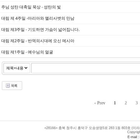
주님 성탄 대축일 묵상 - 성탄의 빛
대림 제 4주일 -마리아와 엘리사볏의 만남
대림 제3주일 - 기도하면 가슴이 넓어집니다.
대림 제2주일 - 반역의시대에 오신 메시아
대림 제1주일 - 예수님의 얼굴
목록
‹ Prev
1
2
3
<28166> 충북 청주시 흥덕구 오송생명5로 283 1동 803호 (미라
Copyrig
E-mail 