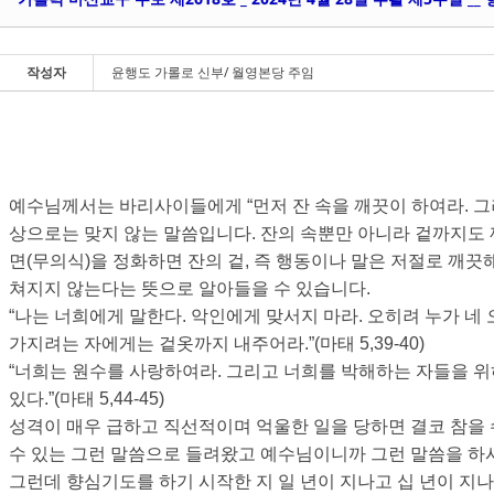
Sketchbook5, 스케치북5
Sketchbook5, 스케치북5
작성자
윤행도 가롤로 신부/ 월영본당 주임
Sketchbook5, 스케치북5
Sketchbook5, 스케치북5
예수님께서는 바리사이들에게
“
먼저 잔 속을 깨끗이 하여라
.
그
상으로는 맞지 않는 말씀입니다
.
잔의 속뿐만 아니라 겉까지도 
면
(
무의식
)
을 정화하면 잔의 겉
,
즉 행동이나 말은 저절로 깨끗
쳐지지 않는다는 뜻으로 알아들을 수 있습니다
.
“
나는 너희에게 말한다
.
악인에게 맞서지 마라
.
오히려 누가 네
가지려는 자에게는 겉옷까지 내주어라
.”(
마태
5,39-40)
“
너희는 원수를 사랑하여라
.
그리고 너희를 박해하는 자들을 
있다
.”(
마태
5,44-45)
성격이 매우 급하고 직선적이며 억울한 일을 당하면 결코 참을 
수 있는 그런 말씀으로 들려왔고 예수님이니까 그런 말씀을 
그런데 향심기도를 하기 시작한 지 일 년이 지나고 십 년이 지