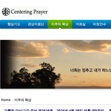
향심기도
관상지원단
이주의 묵상
자료실
피정안내
Home
›
이주의 묵상
가톨릭 마산교구 주보 제2618호 _ 2024년 4월 28일 부활 제5주일 _