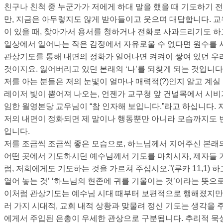
친구나 친척 중 누군가가 저에게 하대 말을 했을 때 기도하기 
만
,
지금은 아무렇지도 않게 받아들이고 웃으며 대답합니다
.
교
이 있을 때
,
찾아가서 용서를 청하거나 전화로 사과드리기도 하
일상에서 일어나는 작은 감정에서 자유로울 수 없다면 원수를 
관상기도를 통해 내면의 정화가 일어나면 켜켜이 쌓여 있던 우
것이지요
.
잃어버리고 있던 본래의
‘
나
’
를 되찾게 되는 것입니다
저를 아는 분들은 저의 눈빛이 얼마나 매력적
(?)
인지 알고 계실
레이저 빛이 뿜어져 나오는
,
언젠가 교구청 앞 건널목에서 시비
임한 월영본당 교우님이
“
참 인자해 보입니다
.”
라고 하십니다
.
저의 내면이 정화되면 제 말이나 행동뿐만 아니라 모습까지도
입니다
.
저를 조금씩 조금씩 좋은 모습으로
,
하느님께서 지어주신 본래의
어떤 곳에서 기도하시던 예수님께서 기도를 마치시자
,
제자들 
럼
,
저희에게도 기도하는 것을 가르쳐 주십시오
.”(
루카
11,1)
하
열어 놓는 것
’ ‘
하느님의 현존에 귀를 기울이는 것
’
이라는 뜻으로
이처럼 관상기도는 예수님 시대 때부터 보편적으로 행해졌지
러 가지 시대적
,
교회 내적 상황과 맞물려 정신 기도는 생각을 
에게서 주입된 은총이 우세한 관상으로 구분됩니다
.
추리적 묵