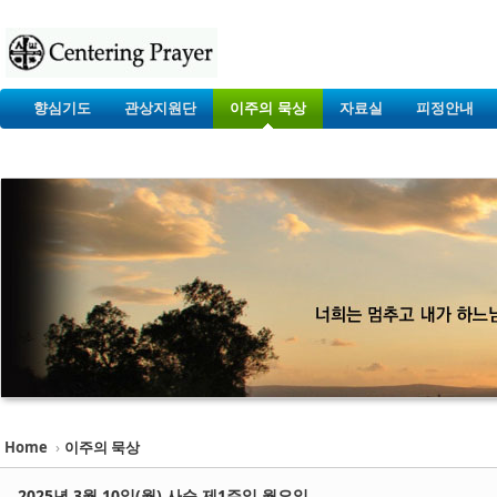
향심기도
관상지원단
이주의 묵상
자료실
피정안내
Home
›
이주의 묵상
2025년 3월 10일(월) 사순 제1주일 월요일